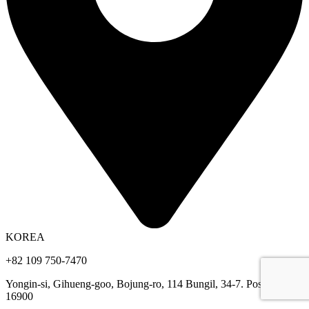
KOREA
+82 109 750-7470
Yongin-si, Gihueng-goo, Bojung-ro, 114 Bungil, 34-7. Post-code
16900